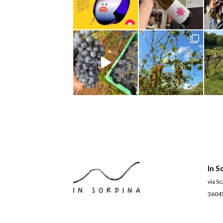
In S
via S
36045 