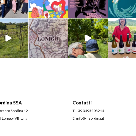
ordina SSA
Contatti
caranto Sordina 12
T.
+39 3495203214
Lonigo (VI) Italia
E.
info@insordina.it