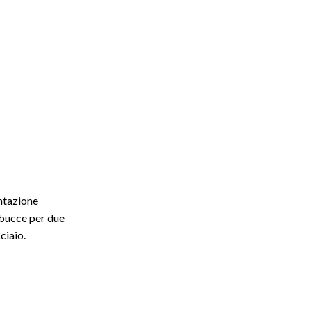
ntazione
 bucce per due
ciaio.